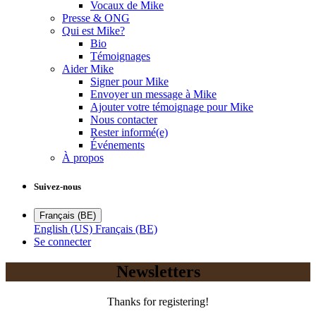
Vocaux de Mike
Presse & ONG
Qui est Mike?
Bio
Témoignages
Aider Mike
Signer pour Mike
Envoyer un message à Mike
Ajouter votre témoignage pour Mike
Nous contacter
Rester informé(e)
Événements
À propos
Suivez-nous
Français (BE)
English (US)
Français (BE)
Se connecter
Newsletters
Thanks for registering!