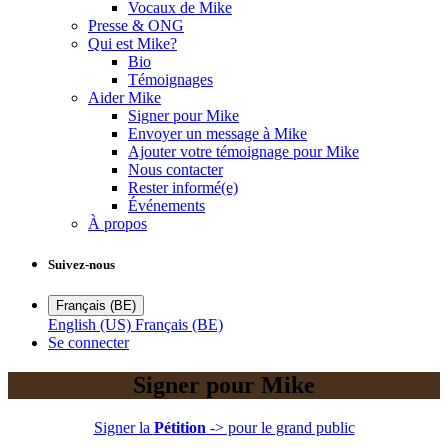
Vocaux de Mike
Presse & ONG
Qui est Mike?
Bio
Témoignages
Aider Mike
Signer pour Mike
Envoyer un message à Mike
Ajouter votre témoignage pour Mike
Nous contacter
Rester informé(e)
Événements
À propos
Suivez-nous
Français (BE)
English (US)
Français (BE)
Se connecter
Signer pour Mike
Signer la
Pétition
-> pour le grand public