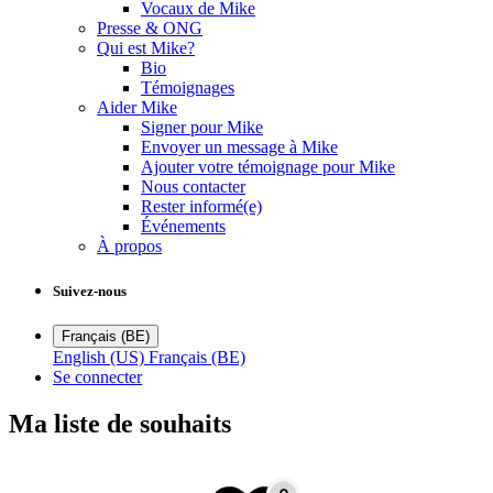
Vocaux de Mike
Presse & ONG
Qui est Mike?
Bio
Témoignages
Aider Mike
Signer pour Mike
Envoyer un message à Mike
Ajouter votre témoignage pour Mike
Nous contacter
Rester informé(e)
Événements
À propos
Suivez-nous
Français (BE)
English (US)
Français (BE)
Se connecter
Ma liste de souhaits