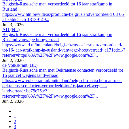
Belgisch-Russische man veroordeeld tot 16 jaar strafkamp in
Rusland
https://www.hln.be/videos/productie/belgruslandveroordeeld-08-05-
21-04de5acb-13189149...
Jun 3, 2026
AD (NL)
Belgisch-Russische man veroordeeld tot 16 jaar strafkamp in
Rusland vanwege hoogverraad
https://www.ad.nl/buitenland/belgisch-russische-man-veroordeeld-
tot-16-jaar-strafkamp-in-rusland-vanwege-hoogverraad~a171cdc1/?
referrer=https%3A%2F%2Fwww.google.com%2F...
Jun 2, 2026
de Volkskrant (BE)
Belgisch-Russische man met Oekraïense contacten veroordeeld tot
16 jaar cel wegens landverraad
https://www.volkskrant.nl/buitenland/belgisch-russische-man-met-
oekraiense-contacten-veroordeeld-tot-16-jaar-cel-wegens-
landverraad~be75e75a/?
referrer=https%3A%2F%2Fwww.google.com%2F...
Jun 2, 2026
1
2
3