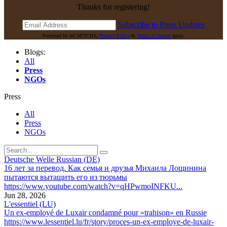
Thanks for registering!
Subscribe to Press Updates
Protected by reCAPTCHA,
Privacy Policy
&
Terms of Service
apply.
Blogs
:
All
Press
NGOs
Press
All
Press
NGOs
Deutsche Welle Russian (DE)
16 лет за перевод. Как семья и друзья Михаила Лощинина
пытаются вытащить его из тюрьмы
https://www.youtube.com/watch?v=qHPwmoINFKU...
Jun 28, 2026
L'essentiel (LU)
Un ex-employé de Luxair condamné pour «trahison» en Russie
https://www.lessentiel.lu/fr/story/proces-un-ex-employe-de-luxair-