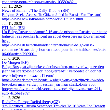
condamne-pour-trahison-en-russie-103580482...
Jun 11, 2026
News of Bahrain / The Daily Tribune (BH)
Belgium Seeks Access To Citizen Jailed In Russia For 'Treason'
https://www.newsofbahrain.com/world/135155.html...
Jun 11, 2026
RTL Info (BE)
Un Belgo-Russe condamné à 16 ans de prison en Russie pour haute
trahison : ses proches lancent un appel désespéré au gouvernement
belge
https://www.rtl.be/actu/monde/international/un-belgo-russe-
condamne-16-ans-de-prison-en-russie-pour-haute-trahison-ses/2026-
06-06/article/790900...
Jun 6, 2026
De Morgen (BE)
Belgo-Rus gaat zijn zieke vader bezoeken, maar verdwijnt zestien
jaar naar strafkolonie voor ‘hoogverraad’: ‘Veroordeeld voor het
overschrijven van exact 211 euro’
https://www.demorgen.be/nieuws/belgo-rus-gaat-zijn-zieke-vader-
bezoeken-maar-verdwijnt-zestien-jaar-naar-strafkolonie-voor-
hoogverraad-veroordeeld-voor-het-overschrijven-van-exact-211-
euro~b156e19f/?r...
Jun 5, 2026
RadioFreeEurope RadioLiberty (CZ)
'I'm Horrified': Russia Sentences Traveler To 16 Years For Treason