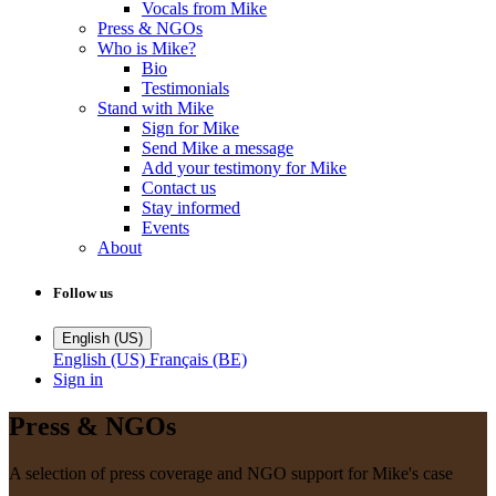
Vocals from Mike
Press & NGOs
Who is Mike?
Bio
Testimonials
Stand with Mike
Sign for Mike
Send Mike a message
Add your testimony for Mike
Contact us
Stay informed
Events
About
Follow us
English (US)
English (US)
Français (BE)
Sign in
Press & NGOs
A selection of press coverage and NGO support for Mike's case