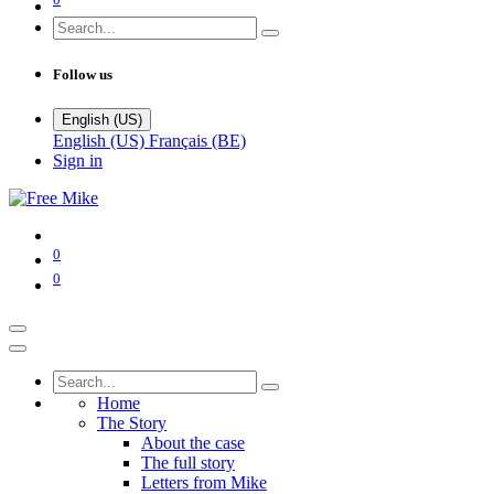
Follow us
English (US)
English (US)
Français (BE)
Sign in
0
0
Home
The Story
About the case
The full story
Letters from Mike