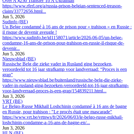
Over A $250 Transfer To A Ukrainian
https://www.rferl.org/a/russia-prison-belgian-sentenced-treason-
claim/33772656.html...
Jun 5, 2026
Sudinfo (BE)
Un Belge condamné à 16 ans de prison pour « trahison » en Russie :
il risque de devenir aveugle !
https://www.sudinfo.be/id1158071/article/2026-06-05/un-belge-
condamne-16-ans-de-prison-pour-trahison-en-russie-il-risque-de-
devenir...
Jun 5, 2026
Nieuwsblad (BE)
Russische Belg die zieke vader in Rusland ging bezoeken,
veroordeeld tot 16 jaar strafkamp voor landverraad: “Proces is een
grap”
https://www.nieuwsblad.be/buitenland/russische-belg-die-zieke-
vader-in-rusland-ging-bezoeken-veroordeeld-tot-16-jaar-strafkamp-
voor-landverraad-proces-is-een-grap/154839211.html...
Jun 3, 2026
VRT (BE)
Le Belgo-Russe Mikhaïl Loshchinin condamné à 16 ans de bagne
en Russie, pour trahison : "Le procès était une mascarade"
https://www.vrt.be/vrtnws/fr/2026/06/03/le-belgo-russe-mikhail-
loshchinin-condamne-a-16-ans-de-bagne-en/...
Jun 3, 2026
HLN (BE)